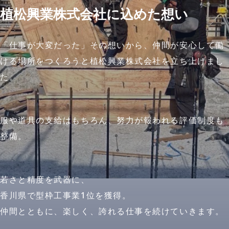
植松興業株式会社に込めた想い
「仕事が大変だった」その想いから、仲間が安心して働
ける場所をつくろうと植松興業株式会社を立ち上げまし
た。
服や道具の支給はもちろん、努力が報われる評価制度も
整備。
若さと精度を武器に、
香川県で型枠工事業1位を獲得。
仲間とともに、楽しく、誇れる仕事を続けていきます。